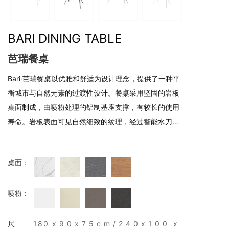
BARI DINING TABLE
芭瑞餐桌
Bari·芭瑞餐桌以优雅和舒适为设计理念，提供了一种平
衡城市与自然元素的过渡性设计。餐桌采用坚固的岩板
桌面制成，由喷粉处理的铝制基座支撑，有较长的使用
寿命。岩板表面可见自然细致的纹理，经过智能水刀切
割和CNC铣削，边缘呈现出优雅的线条；这种桌面材料
非常适合户外使用，具有抗紫外线、防霜冻、耐刮擦、
桌面：
抗污和易于维护的特点。它适用于户外和室内的多种配
喷粉：
尺
180
x90x75cm/240x100
x