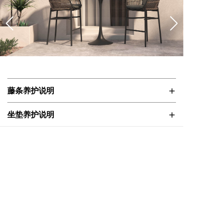
+
藤条养护说明
+
编藤家具采用100%高密度聚乙烯(HDPE)藤条手工编织
坐垫养护说明
而成，柔韧度高，抗紫外线，户外耐候性好，无毒环
+
坐垫采用100%纺前胶粒染色的面料，经过防泼水、防污
铝架养护说明
保，同时它还具有抗菌性，可以阻止真菌和霉菌的生
处理。坐垫内芯，海绵是高弹性聚氨酯海绵，海绵外层
长。编藤家具可以全年放在室外，能够承受-20°C到
+
铝是一种有色金属，韧性强，重量轻，抗腐蚀，特别适
绳带养护说明
包裹一层柔软的聚酯纤维，再覆盖无纺布套。坐垫经过
+55°C(-4°F到131°F)的温度。当天气很冷时，编织会比
合做户外家具。产品采用#6063铝材，加上德国汉高前
精心设计，可以在各种气候和条件下提供多年的舒适性
正常情况下更硬，当天气很热时，编织会变得更有弹
产品所用绳带由高强度涤纶纱线或腈纶纤维制成。绳带
处理以及Akzo Nobel喷粉。这种优质的前处理和喷粉处
和性能。由于坐垫面料未经完全防水的处理，在长时间
性。但是，一旦环境温度稳定下来，藤条会恢复到正常
纤维能保持持久的高强度的张力，并对抗户外环境有良
理的家具具有优秀的耐腐蚀性，适合于户外环境使用。
下雨或大雨过后，一些水可能会渗透到坐垫内芯。如果
的弹性。为了延长编藤家具的寿命，尽量避免与氯和盐
好的耐候性。这种绳带干得快，而且耐污，很容易用清
联系我们
铝架表面很容易清洁，用温和的肥皂水或中性清洁剂，